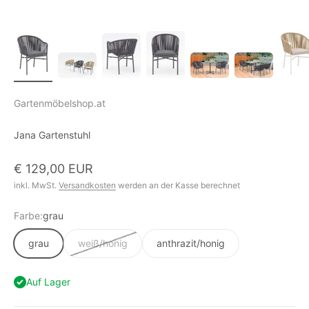
Gartenmöbelshop.at
Jana Gartenstuhl
Angebot
€ 129,00 EUR
inkl. MwSt.
Versandkosten
werden an der Kasse berechnet
Farbe:
grau
grau
weiß/honig
anthrazit/honig
Auf Lager